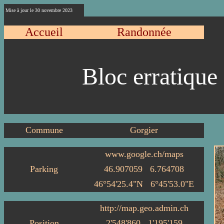
Mise à jour le
30 novembre 2023
Accueil
Randonnée
Bloc erratique
Commune
Gorgier
www.google.ch/maps
Par
king
46.907059
6.764708
46°54'25.4"N
6°45'53.0"E
http://map.geo.admin.ch
Position
2'548'860
1'195'159