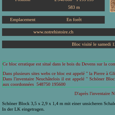
583
m
Emplacement
En forêt
www.notrehistoire.ch
Bloc visité le samedi 
Ce bloc erratique est situé dans le bois du Devens sur la 
Dans plusieurs sites webs ce bloc est appelé " la Pierre à Gli
Dans l'inventaire Neuchâtelois il est appelé " Schöner Block
aux coordonnées 548750 195600
D'après l'inventaire 
Schöner Block 3,5 x 2,9 x 1,4 m mit einer unsicheren Schale
In der LK eingetragen.