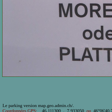
Le parking version map.geo.admin.ch/
.
Coordonnées GPS:
46.111300 , 7.933050
ou
46°06'40