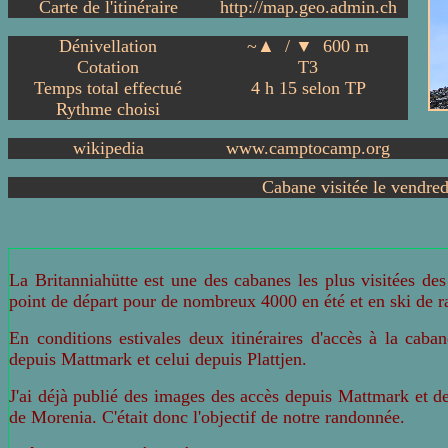
Carte de l'itinéraire
http://map.geo.admin.ch
Dénivellation
~▲ / ▼ 600 m
Cotation
T3
Temps total effectué
4
h 15 selon TP
Rythme choisi
wikipedia
www.camptocamp.org
Cabane visitée le vendre
La Britanniahütte est une des cabanes les plus visitées des
point de départ pour de nombreux 4000 en été et en ski de 
En conditions estivales deux itinéraires d'accès à la caban
depuis Mattmark et celui depuis Plattjen.
J'ai déjà publié des images des accès depuis Mattmark et de
de Morenia. C'était donc l'objectif de notre randonnée.