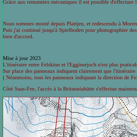
Grâce aux remontées mécaniques il est possible d'effectuer l'
Nous sommes monté depuis Plattjen, et redescendu à Moren
Puis j'ai continué jusqu'à Spielboden pour photographier des
bien d'accord.
Mise à jour 2023
L'itinéraire entre Felskinn et l'Egginerjoch n'est plus pratica
Sur place des panneaux indiquent clairement que l'itinéraire e
( Néanmoins, tous les panneaux indiquant la direction de Fels
Côté Saas-Fee, l'accès à la Britanniahütte s'effectue mainte