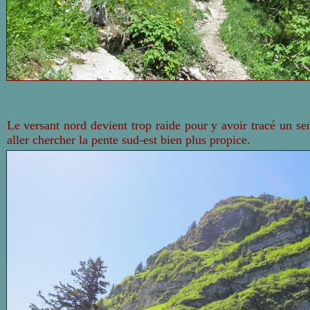
Le versant
n
ord devient trop raide pour y avoir tracé un sen
aller chercher la pente
s
ud-est bien plus propice.