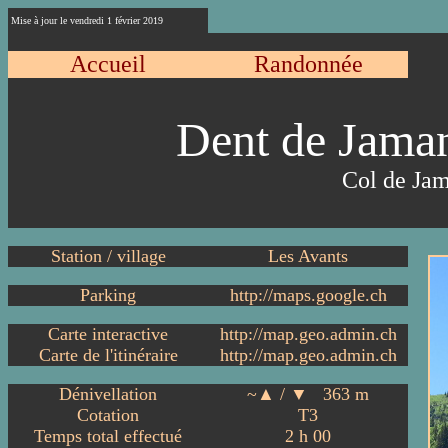
Mise à jour le
vendredi 1 février 2019
Accueil
Randonnée
Dent de Jam
Col de Ja
Station / village
Les Avants
Parking
http://maps.google.ch
Carte interactive
http://map.geo.admin.ch
Carte de l'itinéraire
http://map.geo.admin.ch
Dénivellation
~▲ / ▼ 363 m
Cotation
T3
Temps total effectué
2
h
00