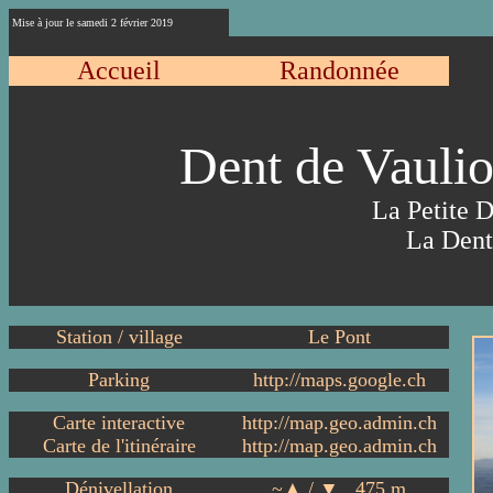
Mise à jour le
samedi 2 février 2019
Accueil
Randonnée
Dent de Vaul
La Petite 
La Dent
Station / village
Le Pont
Parking
http://maps.google.ch
Carte interactive
http://map.geo.admin.ch
Carte de l'itinéraire
http://map.geo.admin.ch
Dénivellation
~▲ / ▼ 475 m