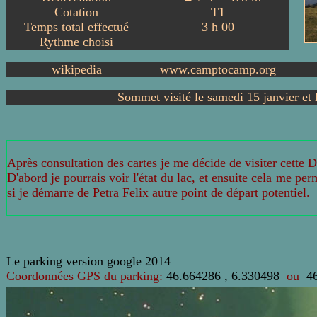
Cotation
T1
Temps total effectué
3
h
00
Rythme choisi
wikipedia
www.camptocamp.org
Sommet visité le samedi 15 janvier et
Après consultation des cartes je me décide de visiter cett
D'abord je pourrais voir l'état du lac, et ensuite cela me per
si je démarre de Petra Felix autre point de départ potentiel.
Le
parking version google 2014
Coordonnées GPS du parking:
46.664286 , 6.330498
ou
4