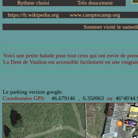
Rythme choisi
Très doucement
https://fr.wikipedia.org
www.camptocamp.org
Sommet visité le samed
Voici une petite balade pour tout ceux qui ont envie de pren
La Dent de Vaulion est accessible facilement en une vingta
Le parking version google
.
Coordonnées GPS:
46.679146 , 6.350963
ou
46°40'44