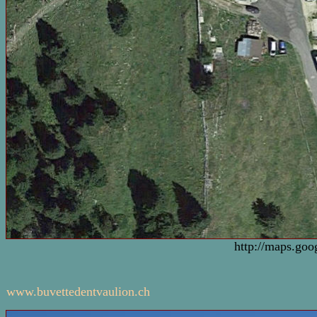
http://maps.goo
www.buvettedentvaulion.ch