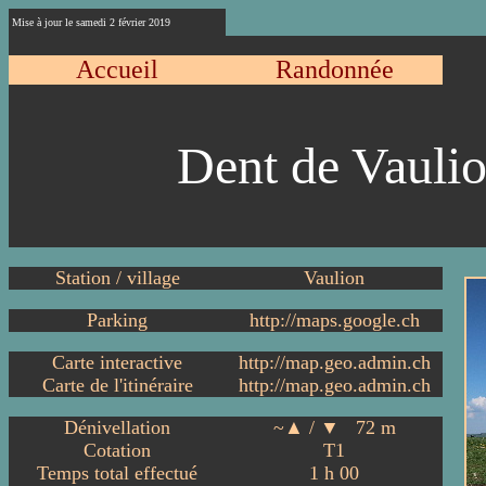
Mise à jour le
samedi 2 février 2019
Accueil
Randonnée
Dent de Vaul
Station / village
Vaulion
Parking
http://maps.google.ch
Carte interactive
http://map.geo.admin.ch
Carte de l'itinéraire
http://map.geo.admin.ch
Dénivellation
~▲ / ▼ 72 m
Cotation
T
1
Temps total effectué
1
h
00