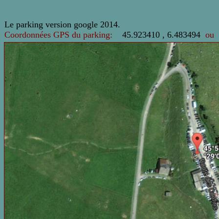
Le parking version google
2014.
C
o
ordonnées GPS du parking:
45.923410 , 6.483494
ou