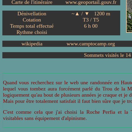
Carte de l'itinéraire
www.geoportail.gouv.fr
Dénivellation
~▲ / ▼
1
200 m
Cotation
T3 / T
5
Temps total effectué
6
h
00
Rythme choisi
wikipedia
www.camptocamp.org
Sommets visités le 14 
Quand vous recherchez sur le web une randonnée en Haute 
lequel vous tombez aura forcément parlé du Trou de la Mo
logiquement qu'au bout de plusieurs années je craque et je dé
Mais pour être totalement satisfait il faut bien sûre que je tr
C'est comme cela que j'ai choisi la Roche Perfia et la 
visitables sans équipement d'alpinisme.