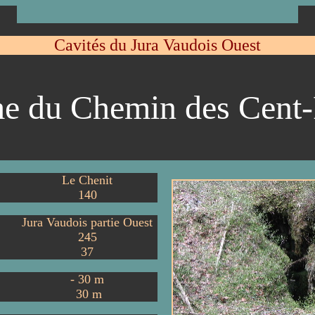
Cavités du Jura Vaudois Ouest
e du Chemin des Cent-
Le Chenit
140
Jura Vaudois partie Ouest
245
37
-
30
m
30
m