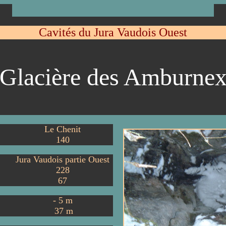
Cavités du Jura Vaudois Ouest
Glacière des Amburne
Le Chenit
140
Jura Vaudois partie Ouest
228
67
-
5
m
37
m