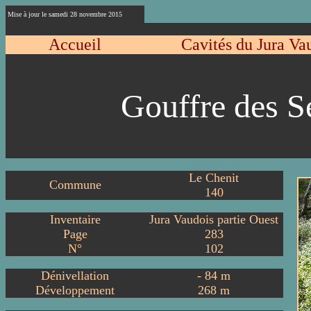
Mise à jour le samedi 28 novembre 2015
Accueil
Cavités du Jura Va
Gouffre des S
Le Chenit
Commune
140
Inventaire
Jura Vaudois partie Ouest
Page
283
N°
102
Dénivellation
-
84
m
Développement
268
m