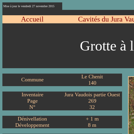
Mise à jour le vendredi 27 novembre 2015
Accueil
Cavités du Jura Va
Grotte à 
Le Chenit
Commune
140
Inventaire
Jura Vaudois partie Ouest
Page
269
N°
32
Dénivellation
+
1
m
Développement
8
m