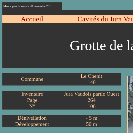
Mise à jour le samedi 28 novembre 2015
Accueil
Cavités du Jura Va
Grotte de 
Le Chenit
Commune
140
Inventaire
Jura Vaudois partie Ouest
Page
264
N°
106
Dénivellation
-
5
m
Développement
50
m