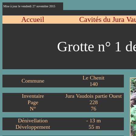
Mise à jour le vendredi 27 novembre 2015
Accueil
Cavités du Jura Va
Grotte n° 1 d
Le Chenit
Commune
140
Inventaire
Jura Vaudois partie Ouest
Page
228
N°
76
Dénivellation
-
13
m
Développement
55
m