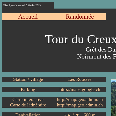
Mise à jour le
samedi 2 février 2019
Accueil
Randonnée
Tour du Creu
Crêt des Da
Noirmont des F
Station / village
Les Rousses
Parking
http://maps.google.ch
Carte interactive
http://map.geo.admin.ch
Carte de l'itinéraire
http://map.geo.admin.ch
Dénivellation
~▲ / ▼ 600 m