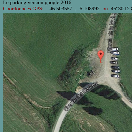
Le parking version google
2016
Coordonnées GPS:
46.503557 , 6.108992
ou
46°30'12