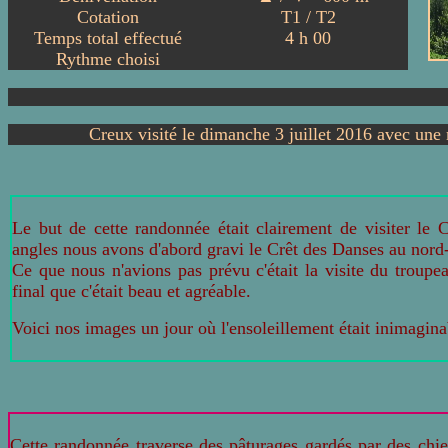
Cotation
T
1 / T2
Temps total effectué
4
h
00
Rythme choisi
Creux visité le dimanche 3 juillet 2016 avec une
Le but de cette randonnée était clairement de visiter le
angles nous avons d'abord gravi le Crêt des Danses au nord-
Ce que nous n'avions pas prévu c'était la visite du troup
final que c'était beau et agréable.
Voici nos images un jour où l'ensoleillement était inimagina
Cette randonnée traverse des pâturages gardés par des chie