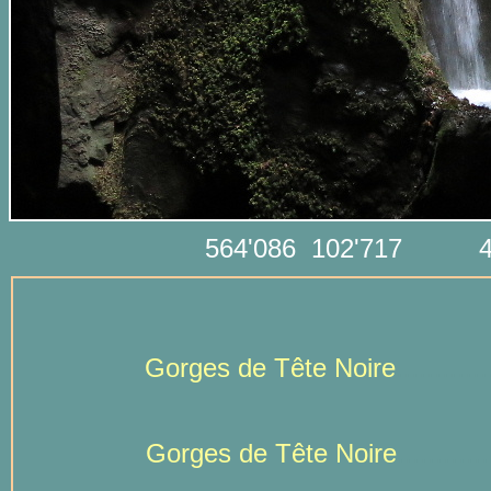
564'086 102'717
Gorges de Tête Noire
...
.........
Gorges de Tête Noire
..
..........