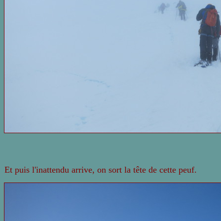
Et puis l'inattendu arrive, on sort la tête de cette peuf.