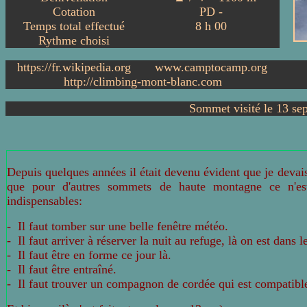
Cotation
PD -
Temps total effectué
8
h
00
Rythme choisi
https://fr.wikipedia.org
www.camptocamp.org
http://climbing-mont-blanc.com
Sommet visité le 13 se
Depuis quelques années il était devenu évident que je devai
que pour d'autres sommets de haute montagne ce n'est 
indispensables:
- Il faut tomber sur une belle fenêtre météo.
- Il faut arriver à réserver la nuit au refuge, là on est dans
- Il faut être en forme ce jour là.
- Il faut être entraîné.
- Il faut trouver un compagnon de cordée qui est compatible