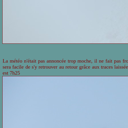
La météo n'était pas annoncée trop moche, il ne fait pas fro
sera facile de s'y retrouver au retour grâce aux traces laissé
est 7h25