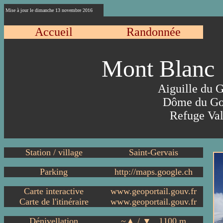
Mise à jour le
dimanche 13 novembre 2016
Accueil
Randonnée
Mont Blanc
Aiguille du 
Dôme du Go
Refuge Val
Station / village
Saint-Gervais
Parking
http://maps.google.ch
Carte interactive
www.geoportail.gouv.fr
Carte de l'itinéraire
www.geoportail.gouv.fr
Dénivellation
~▲ / ▼
1
100 m