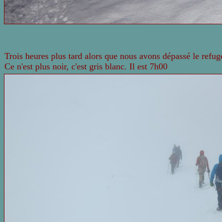
Trois heures plus tard alors que nous avons dépassé le refuge 
Ce n'est plus noir, c'est gris blanc. Il est 7h00