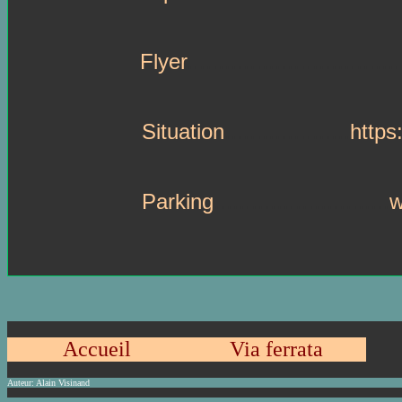
Flyer
..................................
Situation
....................
https
Parking
............................
w
Accueil
Via ferrata
Auteur:
Alain Visinand