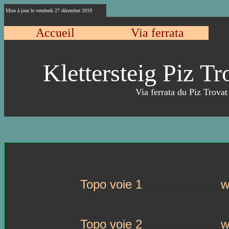
Mise à jour le
vendredi 27 décembre 2019
Accueil
Via ferrata
Klettersteig
Piz
Tr
Via ferrata du Piz Trova
Topo voie 1
......................
w
Topo voie 2
......................
w