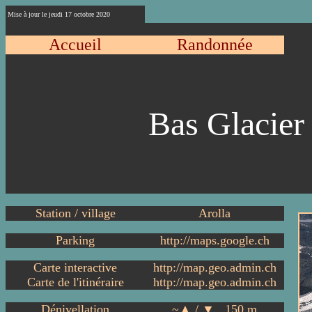
Mise à jour le
jeudi 17 octobre 2020
Accueil
Randonnée
Bas Glacier 
Station / village
Arolla
Parking
http://maps.google.ch
Carte interactive
http://map.geo.admin.ch
Carte de l'itinéraire
http://map.geo.admin.ch
Dénivellation
~▲ / ▼ 150 m