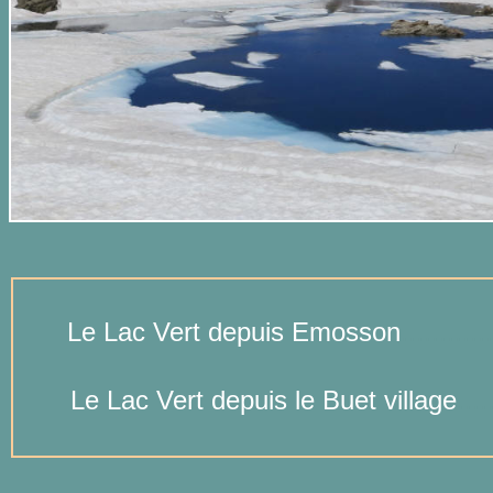
Le Lac Vert depuis Emosson
............
Le Lac Vert depuis le Buet village
....